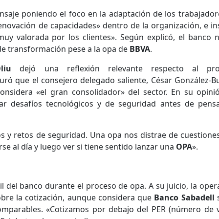
aje poniendo el foco en la adaptación de los trabajadore
enovación de capacidades» dentro de la organización, e ins
«muy valorada por los clientes». Según explicó, el banco 
e transformación pese a la opa de
BBVA
.
liu
dejó una reflexión relevante respecto al pro
uró que el consejero delegado saliente, César González-B
considera «el gran consolidador» del sector. En su opinió
tar desafíos tecnológicos y de seguridad antes de pens
os y retos de seguridad. Una opa nos distrae de cuestione
 al día y luego ver si tiene sentido lanzar una
OPA
».
l del banco durante el proceso de opa. A su juicio, la oper
obre la cotización, aunque considera que
Banco Sabadell
comparables. «Cotizamos por debajo del PER (número de 