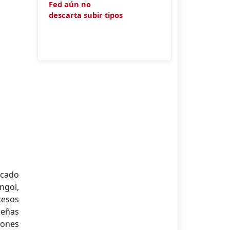
Fed aún no
descarta subir tipos
Banco de España
[27/07/2026]
●
multa con 28
millones a Cajamar
y su cúpula por
contabilizar mal la
retribución variable
ocado
ngol,
cesos
ueñas
iones