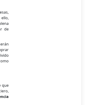
esas,
ello,
plena
ar de
serán
mprar
ivido
 como
e que
iero,
encia