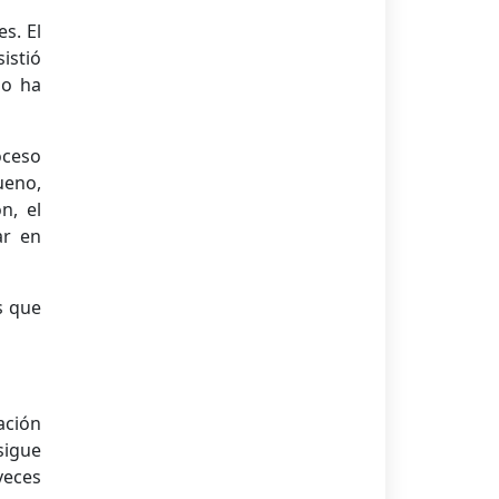
s. El
istió
no ha
ceso
ueno,
n, el
ar en
s que
ación
sigue
veces