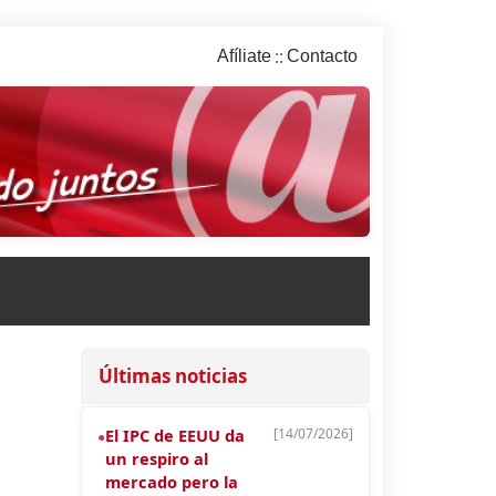
::
Afíliate
Contacto
Últimas noticias
El IPC de EEUU da
[14/07/2026]
●
un respiro al
mercado pero la