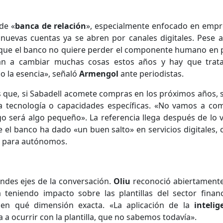
de «
banca de relación
», especialmente enfocado en empr
uevas cuentas ya se abren por canales digitales. Pese a 
que el banco no quiere perder el componente humano en 
. «Van a cambiar muchas cosas estos años y hay que trat
o la esencia», señaló
Armengol
ante periodistas.
 que, si Sabadell acomete compras en los próximos años, 
a tecnología o capacidades específicas. «No vamos a co
 será algo pequeño». La referencia llega después de lo v
ue el banco ha dado «un buen salto» en servicios digitales,
ro para autónomos.
randes ejes de la conversación.
Oliu
reconoció abiertament
 teniendo impacto sobre las plantillas del sector financ
en qué dimensión exacta. «La aplicación de la
intelig
 a ocurrir con la plantilla, que no sabemos todavía».